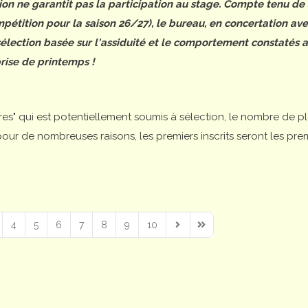
tion ne garantit pas la participation au stage. Compte tenu de
étition pour la saison 26/27), le bureau, en concertation ave
 sélection basée sur l'assiduité et le comportement constatés 
rise de printemps !
ires" qui est potentiellement soumis à sélection, le nombre de p
is pour de nombreuses raisons, les premiers inscrits seront les pre
4
5
6
7
8
9
10
Next Page
Last Page