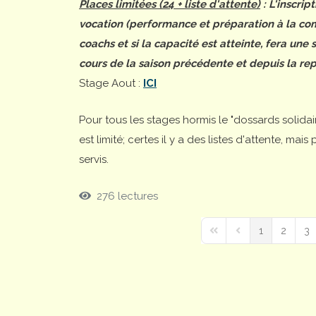
Places limitées (24 + liste d'attente)
: L'inscrip
vocation (performance et préparation à la comp
coachs et si la capacité est atteinte, fera une
cours de la saison précédente et depuis la rep
Stage Aout :
ICI
Pour tous les stages hormis le "dossards solida
est limité; certes il y a des listes d'attente, ma
servis.
276 lectures
1
2
3
First Page
Previous Page