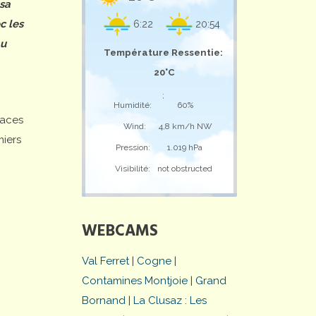
 sa
c les
6:22
20:54
au
Température Ressentie:
20°C
;
Humidité:
60%
laces
Wind:
4,8 km/h NW
miers
Pression:
1.019 hPa
Visibilité:
not obstructed
WEBCAMS
Val Ferret
|
Cogne
|
Contamines Montjoie
|
Grand
Bornand
|
La Clusaz : Les