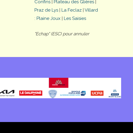
Confins
|
Plateau des Glières
|
Praz de Lys
|
La Feclaz
|
Villard
: Plaine Joux
|
Les Saisies
"Echap" (ESC) pour annuler