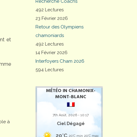
Recherche Coachs
492 Lectures
23 Février 2026
Retour des Olympiens
chamoniards
nt et
492 Lectures
14 Février 2026
Interfoyers Cham 2026
comme
594 Lectures
MÉTÉO IN CHAMONIX-
MONT-BLANC
7th Août, 2026 - 10:17
ole à
Ciel Dégagé
20°C
20°C min
20°C max