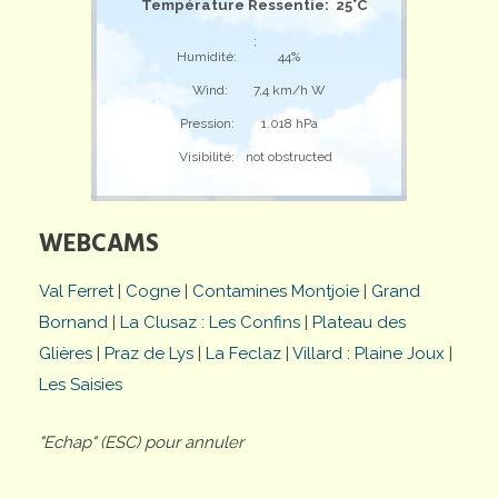
Température Ressentie: 25°C
;
Humidité:
44%
Wind:
7,4 km/h W
Pression:
1.018 hPa
Visibilité:
not obstructed
WEBCAMS
Val Ferret
|
Cogne
|
Contamines Montjoie
|
Grand
Bornand
|
La Clusaz : Les Confins
|
Plateau des
Glières
|
Praz de Lys
|
La Feclaz
|
Villard : Plaine Joux
|
Les Saisies
"Echap" (ESC) pour annuler