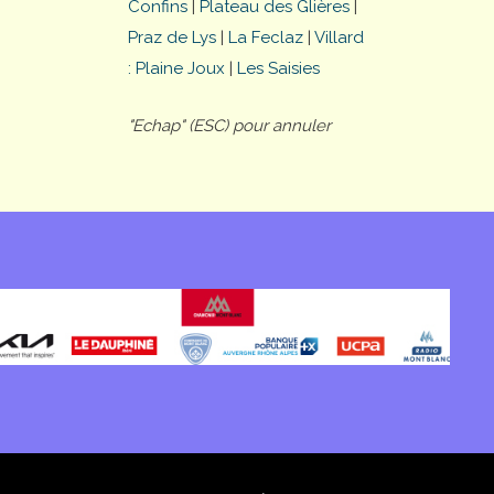
Confins
|
Plateau des Glières
|
Praz de Lys
|
La Feclaz
|
Villard
: Plaine Joux
|
Les Saisies
"Echap" (ESC) pour annuler