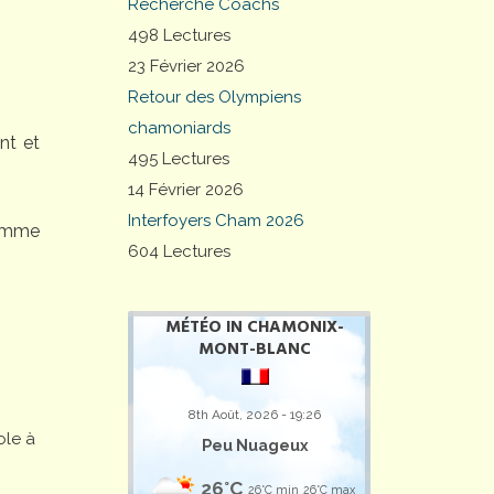
Recherche Coachs
498 Lectures
23 Février 2026
Retour des Olympiens
chamoniards
nt et
495 Lectures
14 Février 2026
Interfoyers Cham 2026
comme
604 Lectures
MÉTÉO IN CHAMONIX-
MONT-BLANC
8th Août, 2026 - 19:26
ole à
Peu Nuageux
26°C
26°C min
26°C max