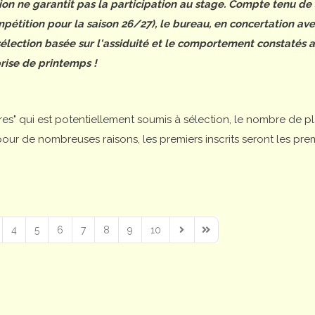
tion ne garantit pas la participation au stage. Compte tenu de
étition pour la saison 26/27), le bureau, en concertation ave
 sélection basée sur l'assiduité et le comportement constatés 
rise de printemps !
ires" qui est potentiellement soumis à sélection, le nombre de p
is pour de nombreuses raisons, les premiers inscrits seront les pre
4
5
6
7
8
9
10
Next Page
Last Page