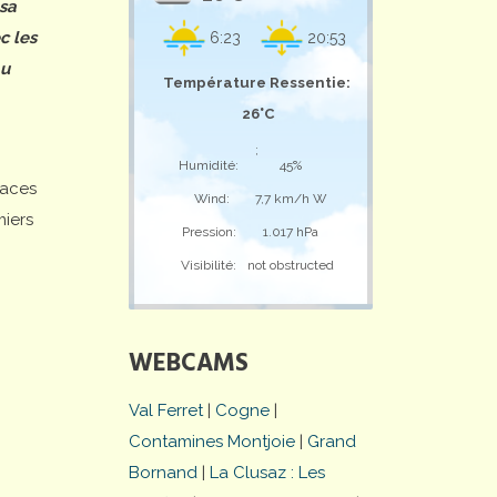
 sa
c les
6:23
20:53
au
Température Ressentie:
26°C
;
Humidité:
45%
laces
Wind:
7,7 km/h W
miers
Pression:
1.017 hPa
Visibilité:
not obstructed
WEBCAMS
Val Ferret
|
Cogne
|
Contamines Montjoie
|
Grand
Bornand
|
La Clusaz : Les