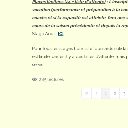
Places limitées (24 + liste d'attente)
: L'inscrip
vocation (performance et préparation à la comp
coachs et si la capacité est atteinte, fera une
cours de la saison précédente et depuis la rep
Stage Aout :
ICI
Pour tous les stages hormis le "dossards solida
est limité; certes il y a des listes d'attente, ma
servis.
285 lectures
1
2
3
First Page
Previous Page