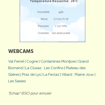
Température Ressentie: 26°C
;
Humidité:
45%
Wind:
7,7 km/h W
Pression:
1.017 hPa
Visibilité:
not obstructed
WEBCAMS
Val Ferret
|
Cogne
|
Contamines Montjoie
|
Grand
Bornand
|
La Clusaz : Les Confins
|
Plateau des
Glières
|
Praz de Lys
|
La Feclaz
|
Villard : Plaine Joux
|
Les Saisies
"Echap" (ESC) pour annuler