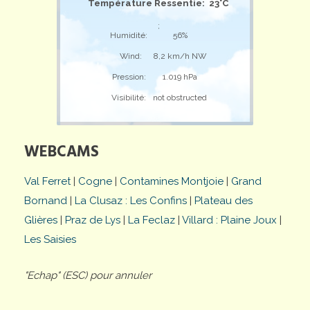
Température Ressentie: 23°C
;
Humidité:
56%
Wind:
8,2 km/h NW
Pression:
1.019 hPa
Visibilité:
not obstructed
WEBCAMS
Val Ferret
|
Cogne
|
Contamines Montjoie
|
Grand
Bornand
|
La Clusaz : Les Confins
|
Plateau des
Glières
|
Praz de Lys
|
La Feclaz
|
Villard : Plaine Joux
|
Les Saisies
"Echap" (ESC) pour annuler